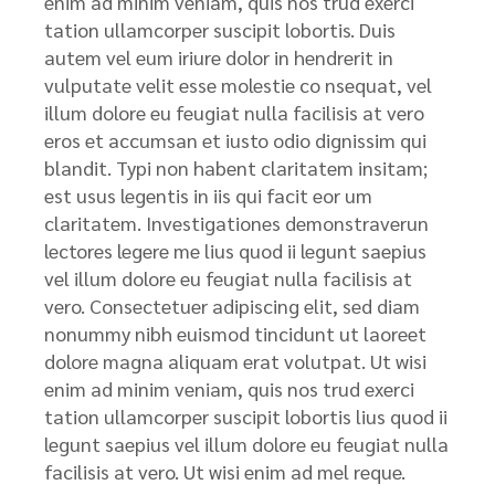
enim ad minim veniam, quis nos trud exerci
tation ullamcorper suscipit lobortis. Duis
autem vel eum iriure dolor in hendrerit in
vulputate velit esse molestie co nsequat, vel
illum dolore eu feugiat nulla facilisis at vero
eros et accumsan et iusto odio dignissim qui
blandit. Typi non habent claritatem insitam;
est usus legentis in iis qui facit eor um
claritatem. Investigationes demonstraverun
lectores legere me lius quod ii legunt saepius
vel illum dolore eu feugiat nulla facilisis at
vero. Consectetuer adipiscing elit, sed diam
nonummy nibh euismod tincidunt ut laoreet
dolore magna aliquam erat volutpat. Ut wisi
enim ad minim veniam, quis nos trud exerci
tation ullamcorper suscipit lobortis lius quod ii
legunt saepius vel illum dolore eu feugiat nulla
facilisis at vero. Ut wisi enim ad mel reque.