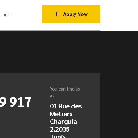
 Time
Apply Now
You can find us
9 917
at
01 Rue des
Metiers
Charguia
2,2035
Tunis