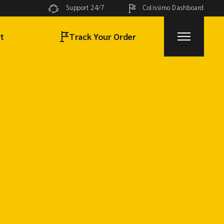
Colissimo Dashboard
Support 24/7
t
Track Your Order